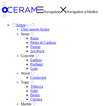
Navigation
Navigation schließen
Serien
Über unsere Serien
Stone
Runa
Pietra di Cardoso
Fusion
Art-Rock
Concrete
Endless
Portland
Gain
Wood
Coniwood
Topic
Tribecca
Soho
Bronx
Chelsea
Marble